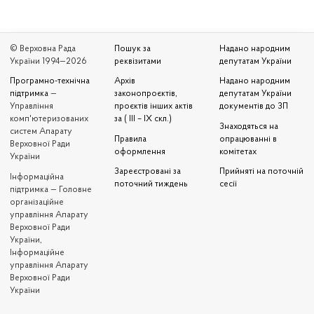
© Верховна Рада
Пошук за
Надано народним
України 1994—2026
реквізитами
депутатам України
Програмно-технічна
Архів
Надано народним
підтримка
—
законопроєктів,
депутатам України
Управління
проєктів інших актів
документів до ЗП
комп'ютеризованих
за ( III – IX скл.)
Знаходяться на
систем Апарату
Правила
опрацюванні в
Верховної Ради
оформлення
комітетах
України
Зареєстровані за
Прийняті на поточній
Iнформаційна
поточний тиждень
сесії
підтримка — Головне
організаційне
управління Апарату
Верховної Ради
України,
Інформаційне
управління Апарату
Верховної Ради
України