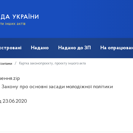
АДА УКРАЇНИ
и інших актів
єстровані
Надано
Надано до ЗП
На опрацюван
Картка законопроєкту, проєкту іншого акта
візитами
ення.zip
 Закону про основні засади молодіжної політики
д 23.06.2020