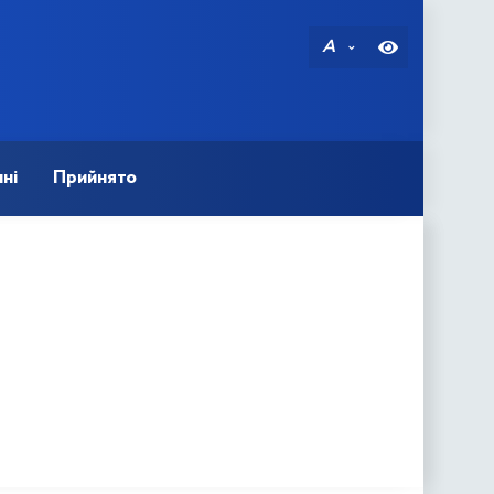
A
ні
Прийнято