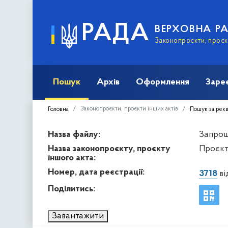
РАДА
ВЕРХОВНА Р
Законопроєкти, проєкт
Пошук
Архів
Оформлення
Заре
Законопроєкти, проєкти інших актів
Головна
Пошук за рек
Назва файлу:
Запрош
Назва законопроєкту, проєкту
Проєкт
іншого акта:
Номер, дата реєстрації:
3718
ві
Поділитись:
Завантажити