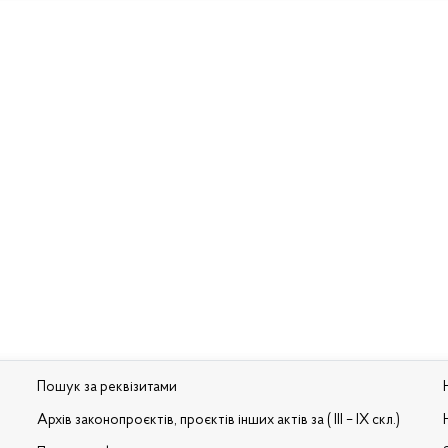
Пошук за реквізитами
Архів законопроєктів, проєктів інших актів за ( III – IX скл.)