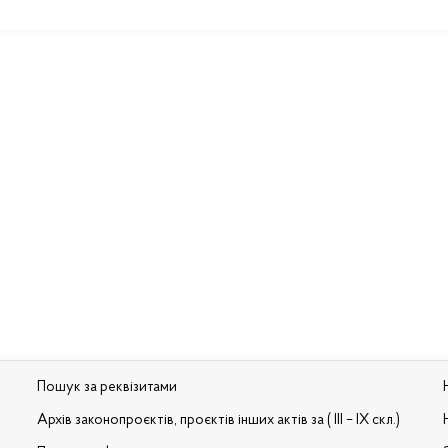
Пошук за реквізитами
Архів законопроєктів, проєктів інших актів за ( III – IX скл.)