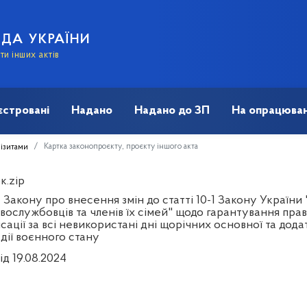
АДА УКРАЇНИ
и інших актів
єстровані
Надано
Надано до ЗП
На опрацюван
Картка законопроєкту, проєкту іншого акта
візитами
к.zip
Закону про внесення змін до статті 10-1 Закону України
вослужбовців та членів їх сімей" щодо гарантування пра
ації за всі невикористані дні щорічних основної та додат
 дії воєнного стану
ід 19.08.2024