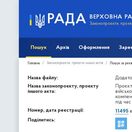
РАДА
ВЕРХОВНА Р
Законопроєкти, проєкт
Пошук
Архів
Оформлення
Заре
Законопроєкти, проєкти інших актів
Головна
Пошук за рек
Назва файлу:
Додато
Назва законопроєкту, проєкту
Проєкт 
іншого акта:
військо
компенс
під час
Номер, дата реєстрації:
11495
в
Поділитись: