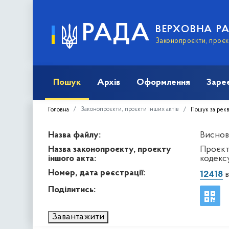
РАДА
ВЕРХОВНА Р
Законопроєкти, проєкт
Пошук
Архів
Оформлення
Заре
Законопроєкти, проєкти інших актів
Головна
Пошук за рек
Назва файлу:
Виснов
Назва законопроєкту, проєкту
Проєкт
іншого акта:
кодекс
Номер, дата реєстрації:
12418
в
Поділитись:
Завантажити