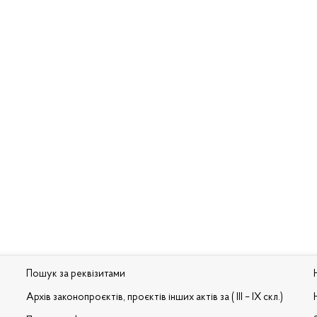
Пошук за реквізитами
Архів законопроєктів, проєктів інших актів за ( III – IX скл.)