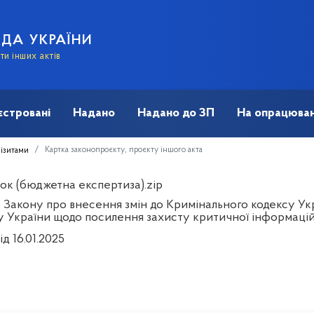
АДА УКРАЇНИ
и інших актів
єстровані
Надано
Надано до ЗП
На опрацюван
Картка законопроєкту, проєкту іншого акта
візитами
ок (бюджетна експертиза).zip
 Закону про внесення змін до Кримінального кодексу Ук
у України щодо посилення захисту критичної інформаці
ід 16.01.2025