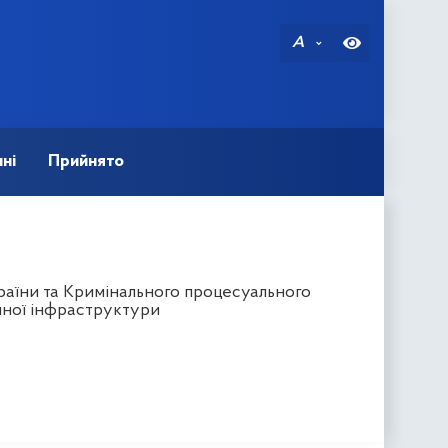
A
ні
Прийнято
раїни та Кримінального процесуального
йної інфраструктури