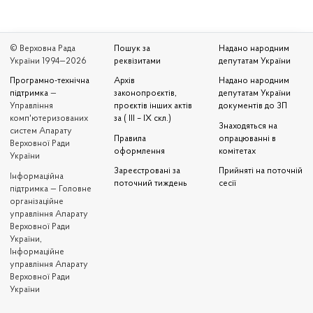
© Верховна Рада
Пошук за
Надано народним
України 1994—2026
реквізитами
депутатам України
Програмно-технічна
Архів
Надано народним
підтримка
—
законопроєктів,
депутатам України
Управління
проєктів інших актів
документів до ЗП
комп'ютеризованих
за ( III – IX скл.)
Знаходяться на
систем Апарату
Правила
опрацюванні в
Верховної Ради
оформлення
комітетах
України
Зареєстровані за
Прийняті на поточній
Iнформаційна
поточний тиждень
сесії
підтримка — Головне
організаційне
управління Апарату
Верховної Ради
України,
Інформаційне
управління Апарату
Верховної Ради
України