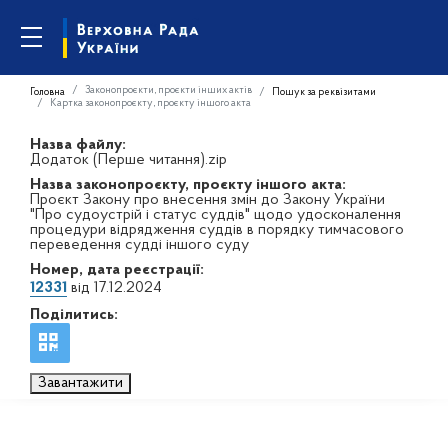
Законопроєкти, проєкти інших актів
Головна
Пошук за реквізитами
Картка законопроєкту, проєкту іншого акта
Назва файлу:
Додаток (Перше читання).zip
Назва законопроєкту, проєкту іншого акта:
Проєкт Закону про внесення змін до Закону України
"Про судоустрій і статус суддів" щодо удосконалення
процедури відрядження суддів в порядку тимчасового
переведення судді іншого суду
Номер, дата реєстрації:
12331
від 17.12.2024
Поділитись:
Завантажити