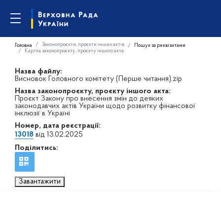
Законопроєкти, проєкти інших актів
Головна
Пошук за реквізитами
Картка законопроєкту, проєкту іншого акта
Назва файлу:
Висновок Головного комітету (Перше читання).zip
Назва законопроєкту, проєкту іншого акта:
Проєкт Закону про внесення змін до деяких
законодавчих актів України щодо розвитку фінансової
інклюзії в Україні
Номер, дата реєстрації:
13018
від 13.02.2025
Поділитись:
Завантажити