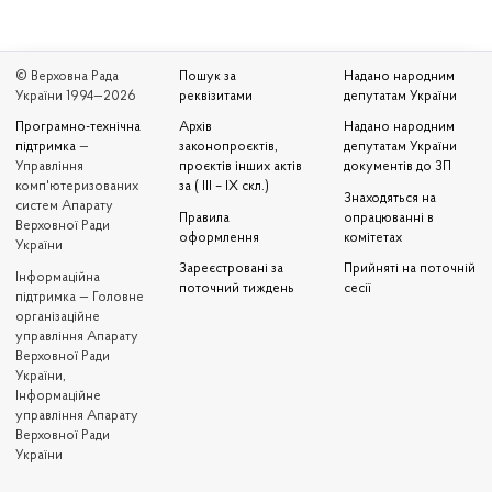
© Верховна Рада
Пошук за
Надано народним
України 1994—2026
реквізитами
депутатам України
Програмно-технічна
Архів
Надано народним
підтримка
—
законопроєктів,
депутатам України
Управління
проєктів інших актів
документів до ЗП
комп'ютеризованих
за ( III – IX скл.)
Знаходяться на
систем Апарату
Правила
опрацюванні в
Верховної Ради
оформлення
комітетах
України
Зареєстровані за
Прийняті на поточній
Iнформаційна
поточний тиждень
сесії
підтримка — Головне
організаційне
управління Апарату
Верховної Ради
України,
Інформаційне
управління Апарату
Верховної Ради
України