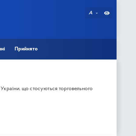
A
ні
Прийнято
 України, що стосуються торговельного