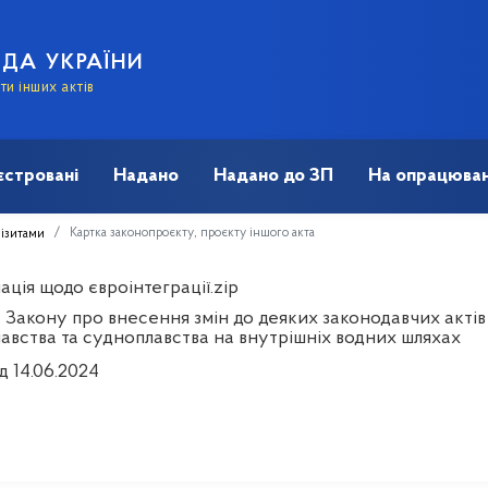
АДА УКРАЇНИ
и інших актів
єстровані
Надано
Надано до ЗП
На опрацюван
Картка законопроєкту, проєкту іншого акта
візитами
ція щодо євроінтеграції.zip
 Закону про внесення змін до деяких законодавчих актів
авства та судноплавства на внутрішніх водних шляхах
д 14.06.2024