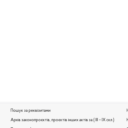
Пошук за реквізитами
Архів законопроєктів, проєктів інших актів за ( III – IX скл.)