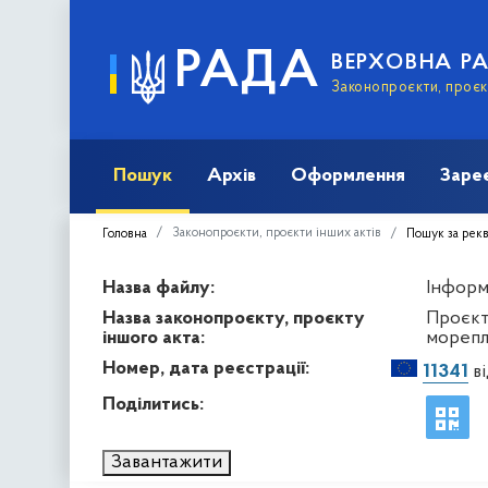
РАДА
ВЕРХОВНА Р
Законопроєкти, проєкт
Пошук
Архів
Оформлення
Заре
Законопроєкти, проєкти інших актів
Головна
Пошук за рек
Назва файлу:
Інформа
Назва законопроєкту, проєкту
Проєкт
іншого акта:
морепл
Номер, дата реєстрації:
11341
ві
Поділитись:
Завантажити