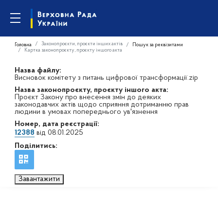
Законопроєкти, проєкти інших актів
Головна
Пошук за реквізитами
Картка законопроєкту, проєкту іншого акта
Назва файлу:
Висновок комітету з питань цифрової трансформації.zip
Назва законопроєкту, проєкту іншого акта:
Проєкт Закону про внесення змін до деяких
законодавчих актів щодо сприяння дотриманню прав
людини в умовах попереднього ув'язнення
Номер, дата реєстрації:
12388
від 08.01.2025
Поділитись:
Завантажити