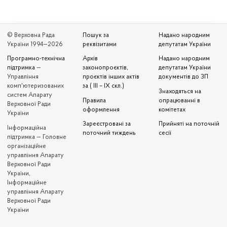
© Верховна Рада
Пошук за
Надано народним
України 1994—2026
реквізитами
депутатам України
Програмно-технічна
Архів
Надано народним
підтримка
—
законопроєктів,
депутатам України
Управління
проєктів інших актів
документів до ЗП
комп'ютеризованих
за ( III – IX скл.)
Знаходяться на
систем Апарату
Правила
опрацюванні в
Верховної Ради
оформлення
комітетах
України
Зареєстровані за
Прийняті на поточній
Iнформаційна
поточний тиждень
сесії
підтримка — Головне
організаційне
управління Апарату
Верховної Ради
України,
Інформаційне
управління Апарату
Верховної Ради
України