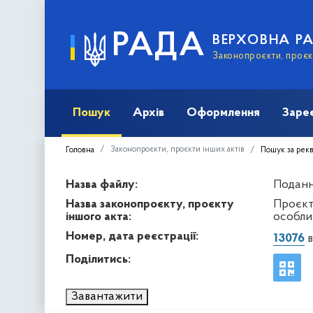
РАДА
ВЕРХОВНА Р
Законопроєкти, проєкт
Пошук
Архів
Оформлення
Заре
Законопроєкти, проєкти інших актів
Головна
Пошук за рек
Назва файлу:
Подання
Назва законопроєкту, проєкту
Проєкт
іншого акта:
особли
Номер, дата реєстрації:
13076
в
Поділитись:
Завантажити