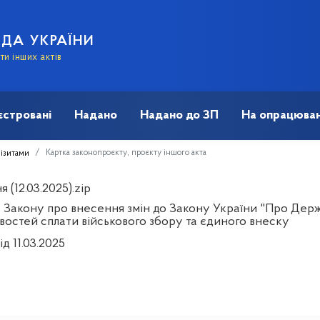
АДА УКРАЇНИ
и інших актів
єстровані
Надано
Надано до ЗП
На опрацюван
Картка законопроєкту, проєкту іншого акта
візитами
 (12.03.2025).zip
 Закону про внесення змін до Закону України "Про Держ
востей сплати військового збору та єдиного внеску
ід 11.03.2025