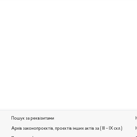
Пошук за реквізитами
Архів законопроєктів, проєктів інших актів за ( III – IX скл.)