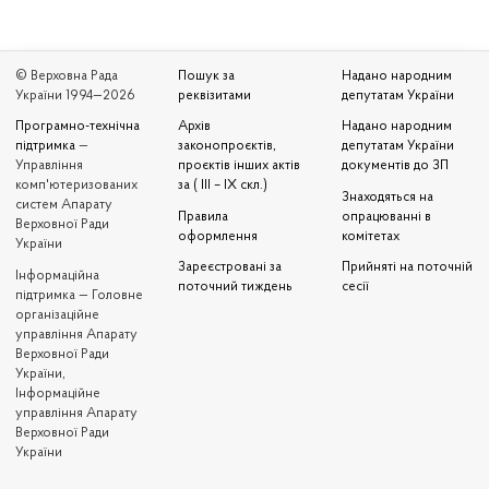
© Верховна Рада
Пошук за
Надано народним
України 1994—2026
реквізитами
депутатам України
Програмно-технічна
Архів
Надано народним
підтримка
—
законопроєктів,
депутатам України
Управління
проєктів інших актів
документів до ЗП
комп'ютеризованих
за ( III – IX скл.)
Знаходяться на
систем Апарату
Правила
опрацюванні в
Верховної Ради
оформлення
комітетах
України
Зареєстровані за
Прийняті на поточній
Iнформаційна
поточний тиждень
сесії
підтримка — Головне
організаційне
управління Апарату
Верховної Ради
України,
Інформаційне
управління Апарату
Верховної Ради
України