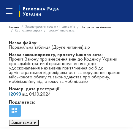
Законопроєкти, проєкти інших актів
Головна
Пошук за реквізитами
Картка законопроєкту, проєкту іншого акта
Назва файлу:
Порівняльна таблиця (Друге читання).zip
Назва законопроєкту, проєкту іншого акта:
Проєкт Закону про внесення змін до Кодексу України
про адміністративні правопорушення щодо
удосконалення механізмів притягнення осіб до
адміністративної відповідальності за порушення правил
військового обліку та законодавства про оборону,
мобілізаційну підготовку та мобілізацію
Номер, дата реєстрації:
12093
від 04.10.2024
Поділитись:
Завантажити