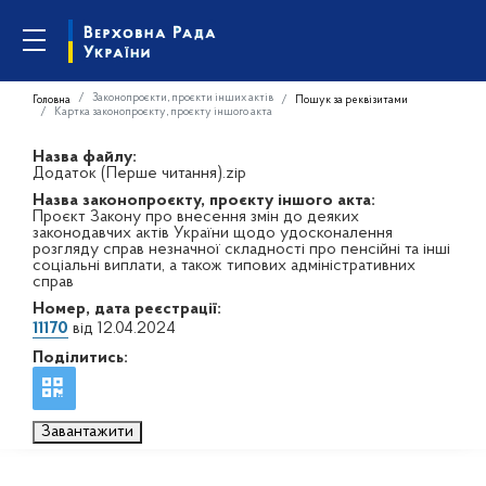
Законопроєкти, проєкти інших актів
Головна
Пошук за реквізитами
Картка законопроєкту, проєкту іншого акта
Назва файлу:
Додаток (Перше читання).zip
Назва законопроєкту, проєкту іншого акта:
Проєкт Закону про внесення змін до деяких
законодавчих актів України щодо удосконалення
розгляду справ незначної складності про пенсійні та інші
соціальні виплати, а також типових адміністративних
справ
Номер, дата реєстрації:
11170
від 12.04.2024
Поділитись:
Завантажити