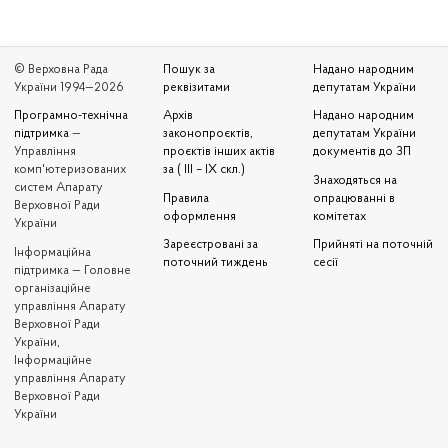
© Верховна Рада
Пошук за
Надано народним
України 1994—2026
реквізитами
депутатам України
Програмно-технічна
Архів
Надано народним
підтримка
—
законопроєктів,
депутатам України
Управління
проєктів інших актів
документів до ЗП
комп'ютеризованих
за ( III – IX скл.)
Знаходяться на
систем Апарату
Правила
опрацюванні в
Верховної Ради
оформлення
комітетах
України
Зареєстровані за
Прийняті на поточній
Iнформаційна
поточний тиждень
сесії
підтримка — Головне
організаційне
управління Апарату
Верховної Ради
України,
Інформаційне
управління Апарату
Верховної Ради
України