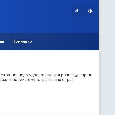
A
ні
Прийнято
 України щодо удосконалення розгляду справ
також типових адміністративних справ