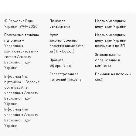
© Верховна Рада
Пошук за
Надано народним
України 1994—2026
реквізитами
депутатам України
Програмно-технічна
Архів
Надано народним
підтримка
—
законопроєктів,
депутатам України
Управління
проєктів інших актів
документів до ЗП
комп'ютеризованих
за ( III – IX скл.)
Знаходяться на
систем Апарату
Правила
опрацюванні в
Верховної Ради
оформлення
комітетах
України
Зареєстровані за
Прийняті на поточній
Iнформаційна
поточний тиждень
сесії
підтримка — Головне
організаційне
управління Апарату
Верховної Ради
України,
Інформаційне
управління Апарату
Верховної Ради
України