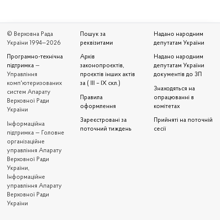
© Верховна Рада
Пошук за
Надано народним
України 1994—2026
реквізитами
депутатам України
Програмно-технічна
Архів
Надано народним
підтримка
—
законопроєктів,
депутатам України
Управління
проєктів інших актів
документів до ЗП
комп'ютеризованих
за ( III – IX скл.)
Знаходяться на
систем Апарату
Правила
опрацюванні в
Верховної Ради
оформлення
комітетах
України
Зареєстровані за
Прийняті на поточній
Iнформаційна
поточний тиждень
сесії
підтримка — Головне
організаційне
управління Апарату
Верховної Ради
України,
Інформаційне
управління Апарату
Верховної Ради
України