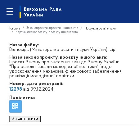
Законопроєкти, проєкти інших актів
Головна
Пошук за реквізитами
Картка законопроєкту, проєкту іншого акта
Назва файлу:
Відповідь (Міністерство освіти і науки України) .zip
Назва законопроєкту, проєкту іншого акта:
Проєкт Закону про внесення змін до Закону України
"Про основні засади молодіжної політики" щодо
удосконалення механізмів фінансового забезпечення
реалізації молодіжної політики
Номер, дата реєстрації:
12298
від 09.12.2024
Поділитись:
Завантажити