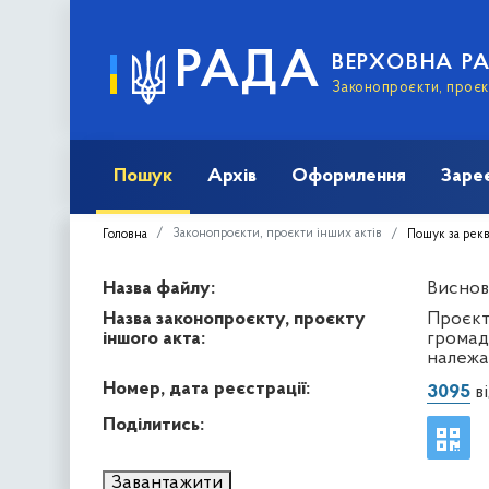
РАДА
ВЕРХОВНА Р
Законопроєкти, проєкт
Пошук
Архів
Оформлення
Заре
Законопроєкти, проєкти інших актів
Головна
Пошук за рек
Назва файлу:
Виснов
Назва законопроєкту, проєкту
Проєкт
іншого акта:
громад
належа
Номер, дата реєстрації:
3095
ві
Поділитись:
Завантажити