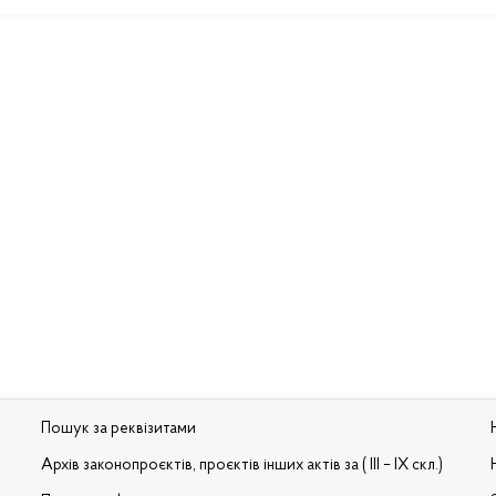
Пошук за реквізитами
Архів законопроєктів, проєктів інших актів за ( III – IX скл.)