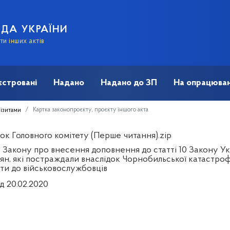
АДА УКРАЇНИ
и інших актів
єстровані
Надано
Надано до ЗП
На опрацюван
Картка законопроєкту, проєкту іншого акта
візитами
ок Головного комітету (Перше читання).zip
 Закону про внесення доповнення до статті 10 Закону Укр
ян, які постраждали внаслідок Чорнобильської катастрофи
ти до військовослужбовців
д 20.02.2020