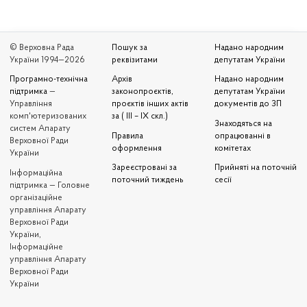
© Верховна Рада
Пошук за
Надано народним
України 1994—2026
реквізитами
депутатам України
Програмно-технічна
Архів
Надано народним
підтримка
—
законопроєктів,
депутатам України
Управління
проєктів інших актів
документів до ЗП
комп'ютеризованих
за ( III – IX скл.)
Знаходяться на
систем Апарату
Правила
опрацюванні в
Верховної Ради
оформлення
комітетах
України
Зареєстровані за
Прийняті на поточній
Iнформаційна
поточний тиждень
сесії
підтримка — Головне
організаційне
управління Апарату
Верховної Ради
України,
Інформаційне
управління Апарату
Верховної Ради
України