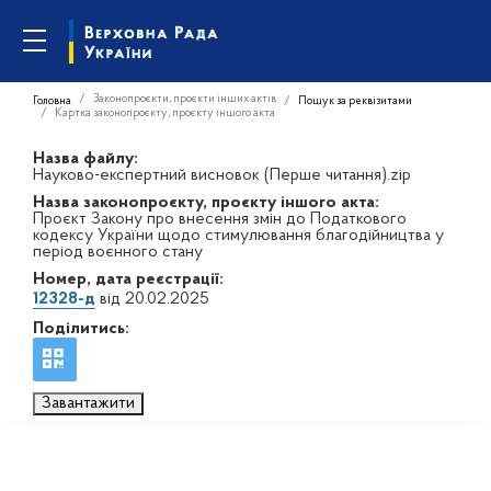
Законопроєкти, проєкти інших актів
Головна
Пошук за реквізитами
Картка законопроєкту, проєкту іншого акта
Назва файлу:
Науково-експертний висновок (Перше читання).zip
Назва законопроєкту, проєкту іншого акта:
Проєкт Закону про внесення змін до Податкового
кодексу України щодо стимулювання благодійництва у
період воєнного стану
Номер, дата реєстрації:
12328-д
від 20.02.2025
Поділитись:
Завантажити