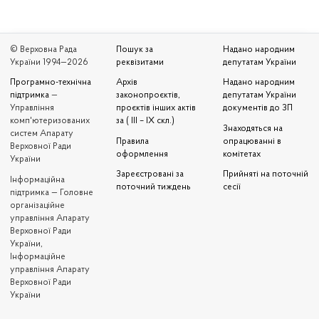
© Верховна Рада
Пошук за
Надано народним
України 1994—2026
реквізитами
депутатам України
Програмно-технічна
Архів
Надано народним
підтримка
—
законопроєктів,
депутатам України
Управління
проєктів інших актів
документів до ЗП
комп'ютеризованих
за ( III – IX скл.)
Знаходяться на
систем Апарату
Правила
опрацюванні в
Верховної Ради
оформлення
комітетах
України
Зареєстровані за
Прийняті на поточній
Iнформаційна
поточний тиждень
сесії
підтримка — Головне
організаційне
управління Апарату
Верховної Ради
України,
Інформаційне
управління Апарату
Верховної Ради
України