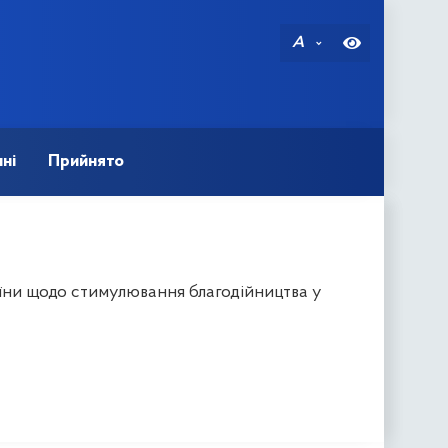
A
ні
Прийнято
їни щодо стимулювання благодійництва у