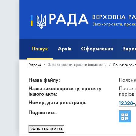
РАДА
ВЕРХОВНА Р
Законопроєкти, проєкт
Пошук
Архів
Оформлення
Заре
Законопроєкти, проєкти інших актів
Головна
Пошук за рек
Назва файлу:
Пояснюв
Назва законопроєкту, проєкту
Проєкт
іншого акта:
період
Номер, дата реєстрації:
12328-
Поділитись:
Завантажити