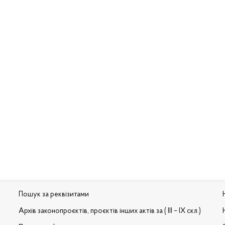
Пошук за реквізитами
Архів законопроєктів, проєктів інших актів за ( III – IX скл.)