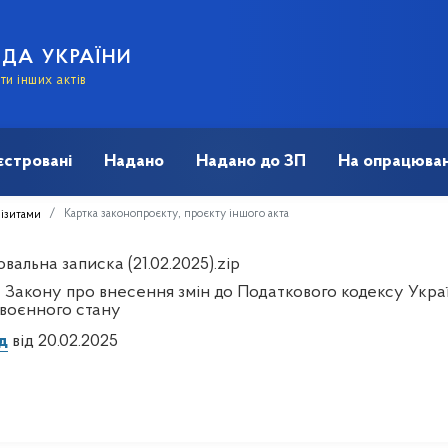
АДА УКРАЇНИ
и інших актів
єстровані
Надано
Надано до ЗП
На опрацюван
Картка законопроєкту, проєкту іншого акта
візитами
альна записка (21.02.2025).zip
 Закону про внесення змін до Податкового кодексу Укра
 воєнного стану
д
від 20.02.2025