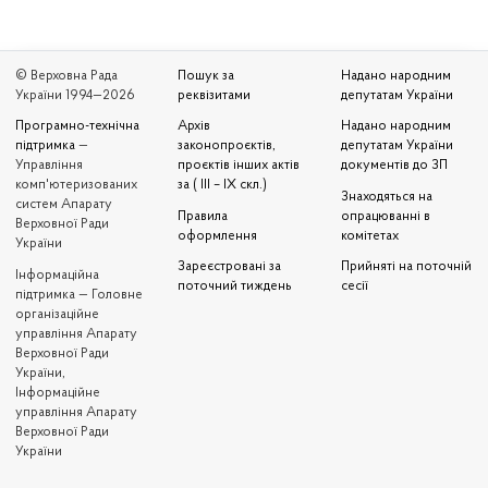
© Верховна Рада
Пошук за
Надано народним
України 1994—2026
реквізитами
депутатам України
Програмно-технічна
Архів
Надано народним
підтримка
—
законопроєктів,
депутатам України
Управління
проєктів інших актів
документів до ЗП
комп'ютеризованих
за ( III – IX скл.)
Знаходяться на
систем Апарату
Правила
опрацюванні в
Верховної Ради
оформлення
комітетах
України
Зареєстровані за
Прийняті на поточній
Iнформаційна
поточний тиждень
сесії
підтримка — Головне
організаційне
управління Апарату
Верховної Ради
України,
Інформаційне
управління Апарату
Верховної Ради
України