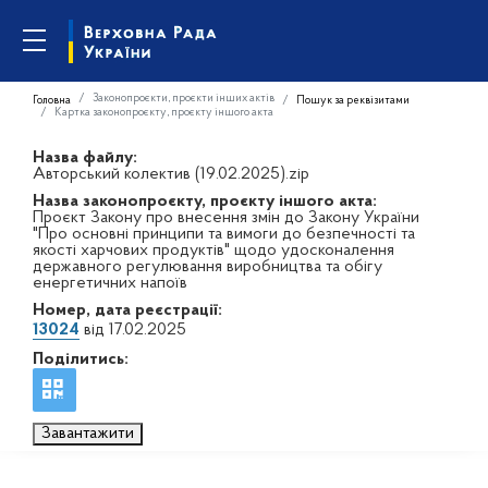
Законопроєкти, проєкти інших актів
Головна
Пошук за реквізитами
Картка законопроєкту, проєкту іншого акта
Назва файлу:
Авторський колектив (19.02.2025).zip
Назва законопроєкту, проєкту іншого акта:
Проєкт Закону про внесення змін до Закону України
"Про основні принципи та вимоги до безпечності та
якості харчових продуктів" щодо удосконалення
державного регулювання виробництва та обігу
енергетичних напоїв
Номер, дата реєстрації:
13024
від 17.02.2025
Поділитись:
Завантажити