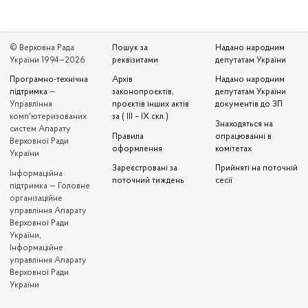
© Верховна Рада
Пошук за
Надано народним
України 1994—2026
реквізитами
депутатам України
Програмно-технічна
Архів
Надано народним
підтримка
—
законопроєктів,
депутатам України
Управління
проєктів інших актів
документів до ЗП
комп'ютеризованих
за ( III – IX скл.)
Знаходяться на
систем Апарату
Правила
опрацюванні в
Верховної Ради
оформлення
комітетах
України
Зареєстровані за
Прийняті на поточній
Iнформаційна
поточний тиждень
сесії
підтримка — Головне
організаційне
управління Апарату
Верховної Ради
України,
Інформаційне
управління Апарату
Верховної Ради
України