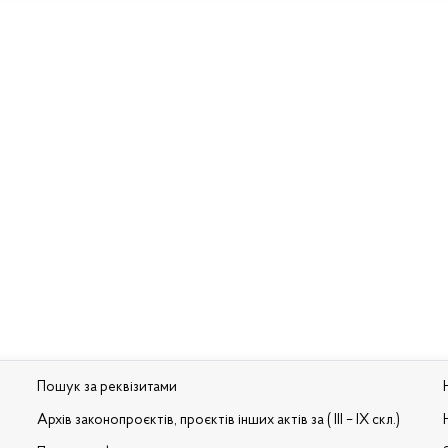
Пошук за реквізитами
Архів законопроєктів, проєктів інших актів за ( III – IX скл.)