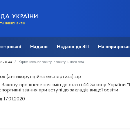
АДА УКРАЇНИ
и інших актів
єстровані
Надано
Надано до ЗП
На опрацюван
Картка законопроєкту, проєкту іншого акта
візитами
ок (антикорупційна експертиза).zip
Закону про внесення змін до статті 44 Закону України "
портивні звання при вступі до закладів вищої освіти
д 17.01.2020