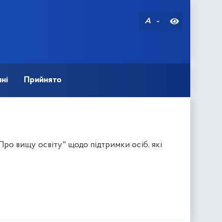
A
ні
Прийнято
Про вищу освіту" щодо підтримки осіб, які