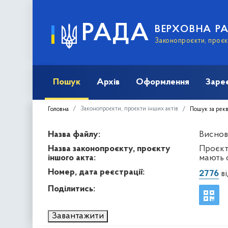
РАДА
ВЕРХОВНА Р
Законопроєкти, проєкт
Пошук
Архів
Оформлення
Заре
Законопроєкти, проєкти інших актів
Головна
Пошук за рек
Назва файлу:
Виснов
Назва законопроєкту, проєкту
Проєкт 
іншого акта:
мають с
Номер, дата реєстрації:
2776
ві
Поділитись:
Завантажити