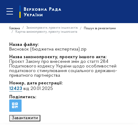
Законопроєкти, проєкти інших актів
Головна
Пошук за реквізитами
Картка законопроєкту, проєкту іншого акта
Назва файлу:
Висновок (бюджетна експертиза).zip
Назва законопроєкту, проєкту іншого акта:
Проєкт Закону про внесення змін до статті 284
Податкового кодексу України щодо особливостей
податкового стимулювання соціального державно-
приватного партнерства
Номер, дата реєстрації:
12423
від 20.01.2025
Поділитись:
Завантажити