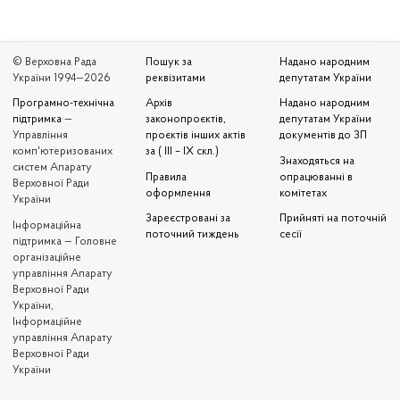
© Верховна Рада
Пошук за
Надано народним
України 1994—2026
реквізитами
депутатам України
Програмно-технічна
Архів
Надано народним
підтримка
—
законопроєктів,
депутатам України
Управління
проєктів інших актів
документів до ЗП
комп'ютеризованих
за ( III – IX скл.)
Знаходяться на
систем Апарату
Правила
опрацюванні в
Верховної Ради
оформлення
комітетах
України
Зареєстровані за
Прийняті на поточній
Iнформаційна
поточний тиждень
сесії
підтримка — Головне
організаційне
управління Апарату
Верховної Ради
України,
Інформаційне
управління Апарату
Верховної Ради
України