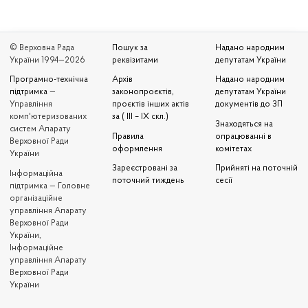
© Верховна Рада
Пошук за
Надано народним
України 1994—2026
реквізитами
депутатам України
Програмно-технічна
Архів
Надано народним
підтримка
—
законопроєктів,
депутатам України
Управління
проєктів інших актів
документів до ЗП
комп'ютеризованих
за ( III – IX скл.)
Знаходяться на
систем Апарату
Правила
опрацюванні в
Верховної Ради
оформлення
комітетах
України
Зареєстровані за
Прийняті на поточній
Iнформаційна
поточний тиждень
сесії
підтримка — Головне
організаційне
управління Апарату
Верховної Ради
України,
Інформаційне
управління Апарату
Верховної Ради
України