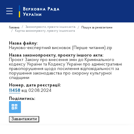
Законопроєкти, проєкти інших актів
Головна
Пошук за реквізитами
Картка законопроєкту, проєкту іншого акта
Назва файлу:
Науково-експертний висновок (Перше читання).zip
Назва законопроєкту, проєкту іншого акта:
Проєкт Закону про внесення змін до Кримінального
кодексу України та Кодексу України про адміністративні
правопорушення щодо посилення відповідальності за
порушення законодавства про охорону культурної
спадщини
Номер, дата реєстрації:
11458
від 02.08.2024
Поділитись:
Завантажити