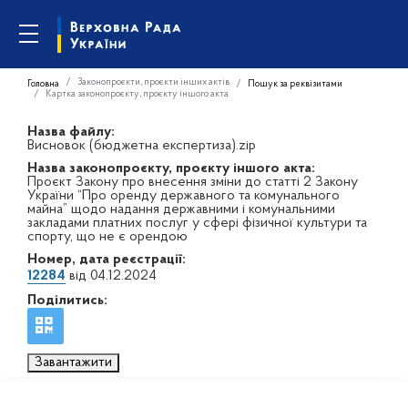
Законопроєкти, проєкти інших актів
Головна
Пошук за реквізитами
Картка законопроєкту, проєкту іншого акта
Назва файлу:
Висновок (бюджетна експертиза).zip
Назва законопроєкту, проєкту іншого акта:
Проєкт Закону про внесення зміни до статті 2 Закону
України “Про оренду державного та комунального
майна” щодо надання державними і комунальними
закладами платних послуг у сфері фізичної культури та
спорту, що не є орендою
Номер, дата реєстрації:
12284
від 04.12.2024
Поділитись:
Завантажити