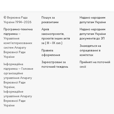
© Верховна Рада
Пошук за
Надано народним
України 1994—2026
реквізитами
депутатам України
Програмно-технічна
Архів
Надано народним
підтримка
—
законопроєктів,
депутатам України
Управління
проєктів інших актів
документів до ЗП
комп'ютеризованих
за ( III – IX скл.)
Знаходяться на
систем Апарату
Правила
опрацюванні в
Верховної Ради
оформлення
комітетах
України
Зареєстровані за
Прийняті на поточній
Iнформаційна
поточний тиждень
сесії
підтримка — Головне
організаційне
управління Апарату
Верховної Ради
України,
Інформаційне
управління Апарату
Верховної Ради
України