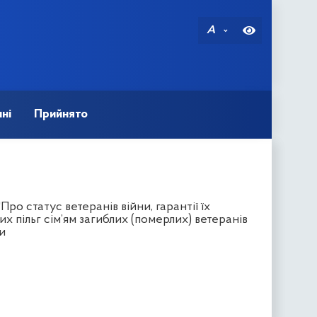
A
ні
Прийнято
ро статус ветеранів війни, гарантії їх
 пільг сім’ям загиблих (померлих) ветеранів
и