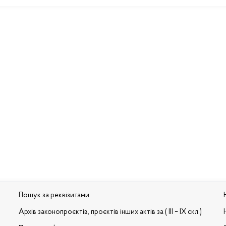
Пошук за реквізитами
Архів законопроєктів, проєктів інших актів за ( III – IX скл.)