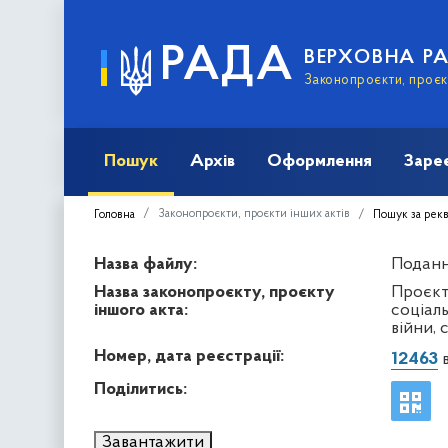
РАДА
ВЕРХОВНА Р
Законопроєкти, проєкт
Пошук
Архів
Оформлення
Заре
Законопроєкти, проєкти інших актів
Головна
Пошук за рек
Назва файлу:
Подання
Назва законопроєкту, проєкту
Проєкт 
іншого акта:
соціал
війни, 
Номер, дата реєстрації:
12463
в
Поділитись:
Завантажити