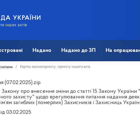
АДА УКРАЇНИ
и інших актів
єстровані
Надано
Надано до ЗП
На опрацюван
Картка законопроєкту, проєкту іншого акта
візитами
 (07.02.2025).zip
Закону про внесення зміни до статті 15 Закону України "П
ьного захисту" щодо врегулювання питання надання деяких
сім’ям загиблих (померлих) Захисників і Захисниць Україн
ід 03.02.2025