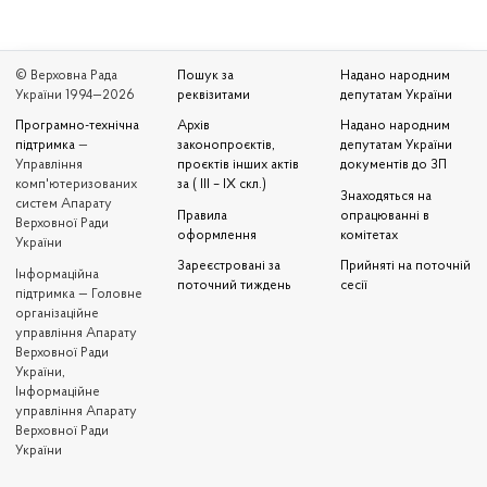
© Верховна Рада
Пошук за
Надано народним
України 1994—2026
реквізитами
депутатам України
Програмно-технічна
Архів
Надано народним
підтримка
—
законопроєктів,
депутатам України
Управління
проєктів інших актів
документів до ЗП
комп'ютеризованих
за ( III – IX скл.)
Знаходяться на
систем Апарату
Правила
опрацюванні в
Верховної Ради
оформлення
комітетах
України
Зареєстровані за
Прийняті на поточній
Iнформаційна
поточний тиждень
сесії
підтримка — Головне
організаційне
управління Апарату
Верховної Ради
України,
Інформаційне
управління Апарату
Верховної Ради
України