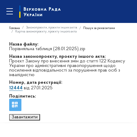
Законопроєкти, проєкти інших актів
Головна
Пошук за реквізитами
Картка законопроєкту, проєкту іншого акта
Назва файлу:
Порівняльна таблиця (28.01.2025).zip
Назва законопроєкту, проєкту іншого акта:
Проєкт Закону про внесення змін до статті 122 Кодексу
України про адміністративні правопорушення щодо
посилення відповідальності за порушення прав осіб з
інвалідністю
Номер, дата реєстрації:
12444
від 27.01.2025
Поділитись:
Завантажити