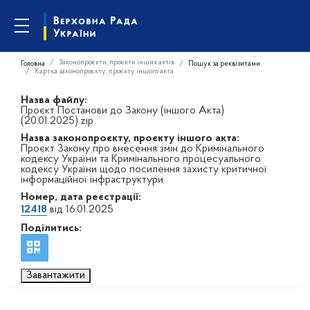
Законопроєкти, проєкти інших актів
Головна
Пошук за реквізитами
Картка законопроєкту, проєкту іншого акта
Назва файлу:
Проєкт Постанови до Закону (іншого Акта)
(20.01.2025).zip
Назва законопроєкту, проєкту іншого акта:
Проєкт Закону про внесення змін до Кримінального
кодексу України та Кримінального процесуального
кодексу України щодо посилення захисту критичної
інформаційної інфраструктури
Номер, дата реєстрації:
12418
від 16.01.2025
Поділитись:
Завантажити