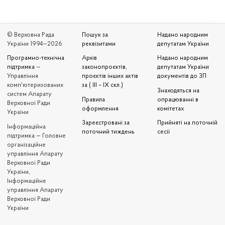
© Верховна Рада
Пошук за
Надано народним
України 1994—2026
реквізитами
депутатам України
Програмно-технічна
Архів
Надано народним
підтримка
—
законопроєктів,
депутатам України
Управління
проєктів інших актів
документів до ЗП
комп'ютеризованих
за ( III – IX скл.)
Знаходяться на
систем Апарату
Правила
опрацюванні в
Верховної Ради
оформлення
комітетах
України
Зареєстровані за
Прийняті на поточній
Iнформаційна
поточний тиждень
сесії
підтримка — Головне
організаційне
управління Апарату
Верховної Ради
України,
Інформаційне
управління Апарату
Верховної Ради
України