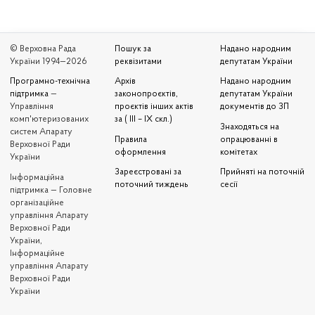
© Верховна Рада
Пошук за
Надано народним
України 1994—2026
реквізитами
депутатам України
Програмно-технічна
Архів
Надано народним
підтримка
—
законопроєктів,
депутатам України
Управління
проєктів інших актів
документів до ЗП
комп'ютеризованих
за ( III – IX скл.)
Знаходяться на
систем Апарату
Правила
опрацюванні в
Верховної Ради
оформлення
комітетах
України
Зареєстровані за
Прийняті на поточній
Iнформаційна
поточний тиждень
сесії
підтримка — Головне
організаційне
управління Апарату
Верховної Ради
України,
Інформаційне
управління Апарату
Верховної Ради
України