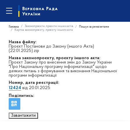
Законопроєкти, проєкти інших актів
Головна
Пошук за реквізитами
Картка законопроєкту, проєкту іншого акта
Назва файлу:
Проєкт Постанови до Закону (іншого Акта)
(22.01.2025).zip
Назва законопроєкту, проєкту іншого акта:
Проєкт Закону про внесення змін до Закону України
"Про Національну програму інформатизації" щодо
деяких питань з формування та виконання Національної
програми інформатизації
Номер, дата реєстрації:
12424
від 20.01.2025
Поділитись:
Завантажити