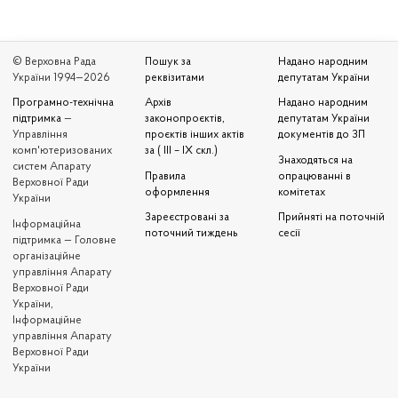
© Верховна Рада
Пошук за
Надано народним
України 1994—2026
реквізитами
депутатам України
Програмно-технічна
Архів
Надано народним
підтримка
—
законопроєктів,
депутатам України
Управління
проєктів інших актів
документів до ЗП
комп'ютеризованих
за ( III – IX скл.)
Знаходяться на
систем Апарату
Правила
опрацюванні в
Верховної Ради
оформлення
комітетах
України
Зареєстровані за
Прийняті на поточній
Iнформаційна
поточний тиждень
сесії
підтримка — Головне
організаційне
управління Апарату
Верховної Ради
України,
Інформаційне
управління Апарату
Верховної Ради
України