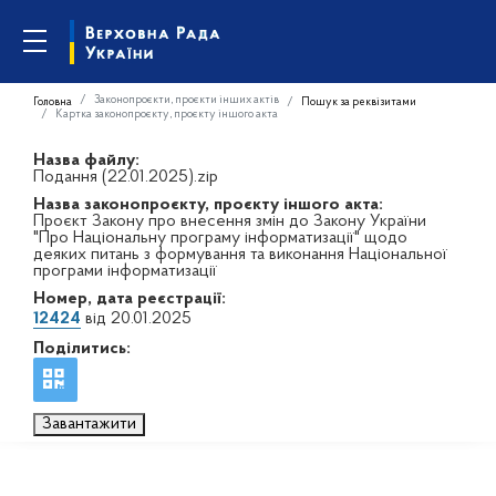
Законопроєкти, проєкти інших актів
Головна
Пошук за реквізитами
Картка законопроєкту, проєкту іншого акта
Назва файлу:
Подання (22.01.2025).zip
Назва законопроєкту, проєкту іншого акта:
Проєкт Закону про внесення змін до Закону України
"Про Національну програму інформатизації" щодо
деяких питань з формування та виконання Національної
програми інформатизації
Номер, дата реєстрації:
12424
від 20.01.2025
Поділитись:
Завантажити