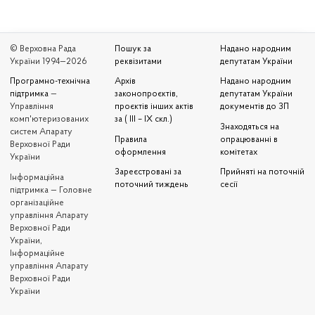
© Верховна Рада
Пошук за
Надано народним
України 1994—2026
реквізитами
депутатам України
Програмно-технічна
Архів
Надано народним
підтримка
—
законопроєктів,
депутатам України
Управління
проєктів інших актів
документів до ЗП
комп'ютеризованих
за ( III – IX скл.)
Знаходяться на
систем Апарату
Правила
опрацюванні в
Верховної Ради
оформлення
комітетах
України
Зареєстровані за
Прийняті на поточній
Iнформаційна
поточний тиждень
сесії
підтримка — Головне
організаційне
управління Апарату
Верховної Ради
України,
Інформаційне
управління Апарату
Верховної Ради
України