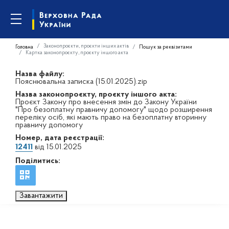
Законопроєкти, проєкти інших актів
Головна
Пошук за реквізитами
Картка законопроєкту, проєкту іншого акта
Назва файлу:
Пояснювальна записка (15.01.2025).zip
Назва законопроєкту, проєкту іншого акта:
Проєкт Закону про внесення змін до Закону України
"Про безоплатну правничу допомогу" щодо розширення
переліку осіб, які мають право на безоплатну вторинну
правничу допомогу
Номер, дата реєстрації:
12411
від 15.01.2025
Поділитись:
Завантажити