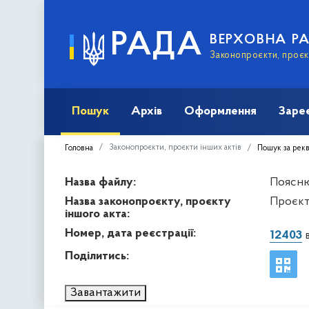
РАДА
ВЕРХОВНА Р
Законопроєкти, проєкт
Пошук
Архів
Оформлення
Заре
Законопроєкти, проєкти інших актів
Головна
Пошук за рек
Назва файлу:
Пояснюв
Назва законопроєкту, проєкту
Проєкт
іншого акта:
Номер, дата реєстрації:
12403
в
Поділитись:
Завантажити