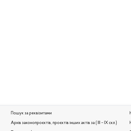
Пошук за реквізитами
Архів законопроєктів, проєктів інших актів за ( III – IX скл.)