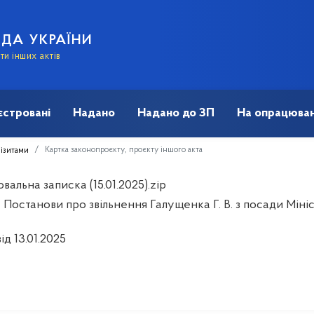
АДА УКРАЇНИ
и інших актів
єстровані
Надано
Надано до ЗП
На опрацюван
Картка законопроєкту, проєкту іншого акта
візитами
альна записка (15.01.2025).zip
 Постанови про звільнення Галущенка Г. В. з посади Міні
ід 13.01.2025