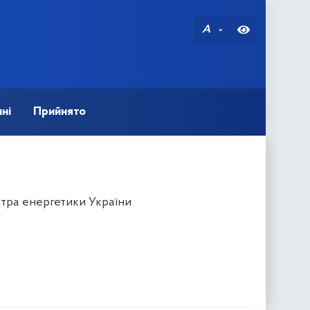
A
ні
Прийнято
стра енергетики України