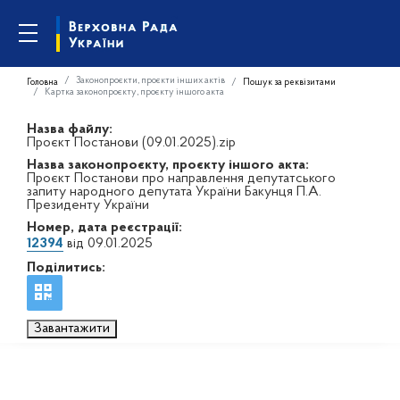
Законопроєкти, проєкти інших актів
Головна
Пошук за реквізитами
Картка законопроєкту, проєкту іншого акта
Назва файлу:
Проєкт Постанови (09.01.2025).zip
Назва законопроєкту, проєкту іншого акта:
Проєкт Постанови про направлення депутатського
запиту народного депутата України Бакунця П.А.
Президенту України
Номер, дата реєстрації:
12394
від 09.01.2025
Поділитись:
Завантажити