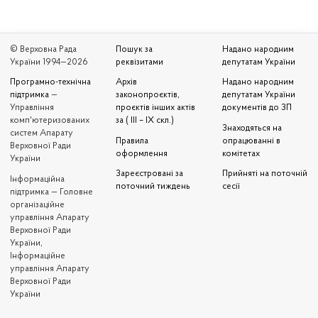
© Верховна Рада
Пошук за
Надано народним
України 1994—2026
реквізитами
депутатам України
Програмно-технічна
Архів
Надано народним
підтримка
—
законопроєктів,
депутатам України
Управління
проєктів інших актів
документів до ЗП
комп'ютеризованих
за ( III – IX скл.)
Знаходяться на
систем Апарату
Правила
опрацюванні в
Верховної Ради
оформлення
комітетах
України
Зареєстровані за
Прийняті на поточній
Iнформаційна
поточний тиждень
сесії
підтримка — Головне
організаційне
управління Апарату
Верховної Ради
України,
Інформаційне
управління Апарату
Верховної Ради
України