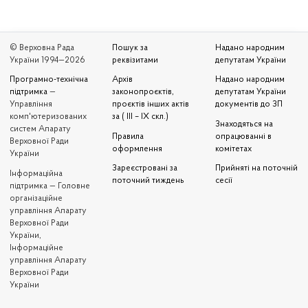
© Верховна Рада
Пошук за
Надано народним
України 1994—2026
реквізитами
депутатам України
Програмно-технічна
Архів
Надано народним
підтримка
—
законопроєктів,
депутатам України
Управління
проєктів інших актів
документів до ЗП
комп'ютеризованих
за ( III – IX скл.)
Знаходяться на
систем Апарату
Правила
опрацюванні в
Верховної Ради
оформлення
комітетах
України
Зареєстровані за
Прийняті на поточній
Iнформаційна
поточний тиждень
сесії
підтримка — Головне
організаційне
управління Апарату
Верховної Ради
України,
Інформаційне
управління Апарату
Верховної Ради
України