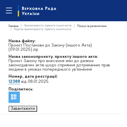
Законопроєкти, проєкти інших актів
Головна
Пошук за реквізитами
Картка законопроєкту, проєкту іншого акта
Назва файлу:
Проєкт Постанови до Закону (іншого Акта)
(09.01.2025).zip
Назва законопроєкту, проєкту іншого акта:
Проєкт Закону про внесення змін до деяких
законодавчих актів щодо сприяння дотриманню прав
людини в умовах попереднього ув'язнення
Номер, дата реєстрації:
12388
від 08.01.2025
Поділитись:
Завантажити