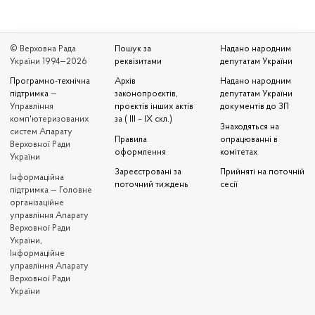
© Верховна Рада
Пошук за
Надано народним
України 1994—2026
реквізитами
депутатам України
Програмно-технічна
Архів
Надано народним
підтримка
—
законопроєктів,
депутатам України
Управління
проєктів інших актів
документів до ЗП
комп'ютеризованих
за ( III – IX скл.)
Знаходяться на
систем Апарату
Правила
опрацюванні в
Верховної Ради
оформлення
комітетах
України
Зареєстровані за
Прийняті на поточній
Iнформаційна
поточний тиждень
сесії
підтримка — Головне
організаційне
управління Апарату
Верховної Ради
України,
Інформаційне
управління Апарату
Верховної Ради
України