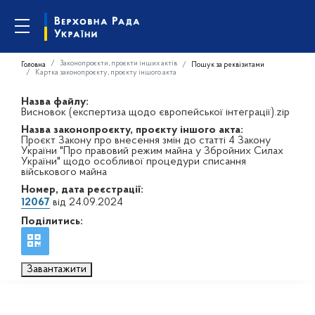
Законопроєкти, проєкти інших актів
Головна
Пошук за реквізитами
Картка законопроєкту, проєкту іншого акта
Назва файлу:
Висновок (експертиза щодо європейської інтеграції).zip
Назва законопроєкту, проєкту іншого акта:
Проєкт Закону про внесення змін до статті 4 Закону
України "Про правовий режим майна у Збройних Силах
України" щодо особливої процедури списання
військового майна
Номер, дата реєстрації:
12067
від 24.09.2024
Поділитись:
Завантажити