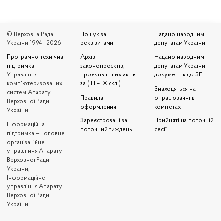
© Верховна Рада
Пошук за
Надано народним
України 1994—2026
реквізитами
депутатам України
Програмно-технічна
Архів
Надано народним
підтримка
—
законопроєктів,
депутатам України
Управління
проєктів інших актів
документів до ЗП
комп'ютеризованих
за ( III – IX скл.)
Знаходяться на
систем Апарату
Правила
опрацюванні в
Верховної Ради
оформлення
комітетах
України
Зареєстровані за
Прийняті на поточній
Iнформаційна
поточний тиждень
сесії
підтримка — Головне
організаційне
управління Апарату
Верховної Ради
України,
Інформаційне
управління Апарату
Верховної Ради
України