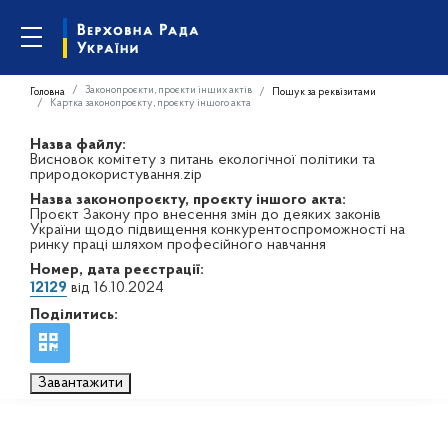
Законопроєкти, проєкти інших актів
Головна
Пошук за реквізитами
Картка законопроєкту, проєкту іншого акта
Назва файлу:
Висновок комітету з питань екологічної політики та
природокористування.zip
Назва законопроєкту, проєкту іншого акта:
Проєкт Закону про внесення змін до деяких законів
України щодо підвищення конкурентоспроможності на
ринку праці шляхом професійного навчання
Номер, дата реєстрації:
12129
від 16.10.2024
Поділитись:
Завантажити