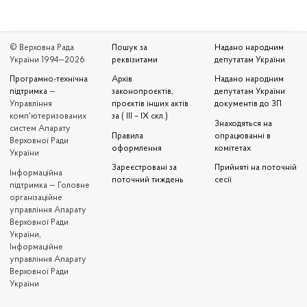
© Верховна Рада
Пошук за
Надано народним
України 1994—2026
реквізитами
депутатам України
Програмно-технічна
Архів
Надано народним
підтримка
—
законопроєктів,
депутатам України
Управління
проєктів інших актів
документів до ЗП
комп'ютеризованих
за ( III – IX скл.)
Знаходяться на
систем Апарату
Правила
опрацюванні в
Верховної Ради
оформлення
комітетах
України
Зареєстровані за
Прийняті на поточній
Iнформаційна
поточний тиждень
сесії
підтримка — Головне
організаційне
управління Апарату
Верховної Ради
України,
Інформаційне
управління Апарату
Верховної Ради
України