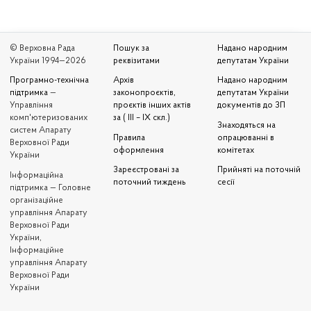
© Верховна Рада
Пошук за
Надано народним
України 1994—2026
реквізитами
депутатам України
Програмно-технічна
Архів
Надано народним
підтримка
—
законопроєктів,
депутатам України
Управління
проєктів інших актів
документів до ЗП
комп'ютеризованих
за ( III – IX скл.)
Знаходяться на
систем Апарату
Правила
опрацюванні в
Верховної Ради
оформлення
комітетах
України
Зареєстровані за
Прийняті на поточній
Iнформаційна
поточний тиждень
сесії
підтримка — Головне
організаційне
управління Апарату
Верховної Ради
України,
Інформаційне
управління Апарату
Верховної Ради
України