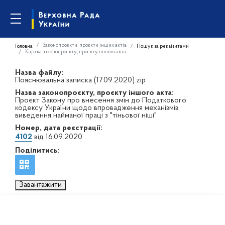
Законопроєкти, проєкти інших актів
Головна
Пошук за реквізитами
Картка законопроєкту, проєкту іншого акта
Назва файлу:
Пояснювальна записка (17.09.2020).zip
Назва законопроєкту, проєкту іншого акта:
Проєкт Закону про внесення змін до Податкового
кодексу України щодо впровадження механізмів
виведення найманої праці з "тіньової ніші"
Номер, дата реєстрації:
4102
від 16.09.2020
Поділитись:
Завантажити