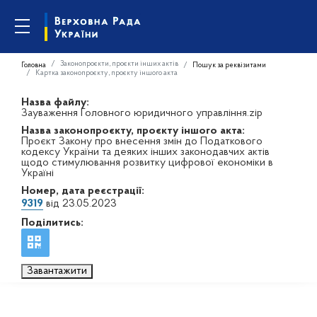
Законопроєкти, проєкти інших актів
Головна
Пошук за реквізитами
Картка законопроєкту, проєкту іншого акта
Назва файлу:
Зауваження Головного юридичного управління.zip
Назва законопроєкту, проєкту іншого акта:
Проєкт Закону про внесення змін до Податкового
кодексу України та деяких інших законодавчих актів
щодо стимулювання розвитку цифрової економіки в
Україні
Номер, дата реєстрації:
9319
від 23.05.2023
Поділитись:
Завантажити