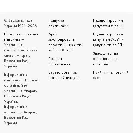
© Верховна Рада
Пошук за
Надано народним
України 1994—2026
реквізитами
депутатам України
Програмно-технічна
Архів
Надано народним
підтримка
—
законопроєктів,
депутатам України
Управління
проєктів інших актів
документів до ЗП
комп'ютеризованих
за ( III – IX скл.)
Знаходяться на
систем Апарату
Правила
опрацюванні в
Верховної Ради
оформлення
комітетах
України
Зареєстровані за
Прийняті на поточній
Iнформаційна
поточний тиждень
сесії
підтримка — Головне
організаційне
управління Апарату
Верховної Ради
України,
Інформаційне
управління Апарату
Верховної Ради
України