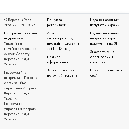
© Верховна Рада
Пошук за
Надано народним
України 1994—2026
реквізитами
депутатам України
Програмно-технічна
Архів
Надано народним
підтримка
—
законопроєктів,
депутатам України
Управління
проєктів інших актів
документів до ЗП
комп'ютеризованих
за ( III – IX скл.)
Знаходяться на
систем Апарату
Правила
опрацюванні в
Верховної Ради
оформлення
комітетах
України
Зареєстровані за
Прийняті на поточній
Iнформаційна
поточний тиждень
сесії
підтримка — Головне
організаційне
управління Апарату
Верховної Ради
України,
Інформаційне
управління Апарату
Верховної Ради
України