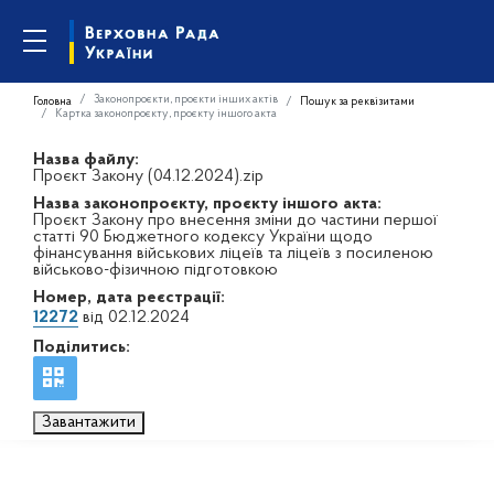
Законопроєкти, проєкти інших актів
Головна
Пошук за реквізитами
Картка законопроєкту, проєкту іншого акта
Назва файлу:
Проєкт Закону (04.12.2024).zip
Назва законопроєкту, проєкту іншого акта:
Проєкт Закону про внесення зміни до частини першої
статті 90 Бюджетного кодексу України щодо
фінансування військових ліцеїв та ліцеїв з посиленою
військово-фізичною підготовкою
Номер, дата реєстрації:
12272
від 02.12.2024
Поділитись:
Завантажити