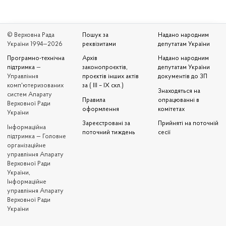
© Верховна Рада
Пошук за
Надано народним
України 1994—2026
реквізитами
депутатам України
Програмно-технічна
Архів
Надано народним
підтримка
—
законопроєктів,
депутатам України
Управління
проєктів інших актів
документів до ЗП
комп'ютеризованих
за ( III – IX скл.)
Знаходяться на
систем Апарату
Правила
опрацюванні в
Верховної Ради
оформлення
комітетах
України
Зареєстровані за
Прийняті на поточній
Iнформаційна
поточний тиждень
сесії
підтримка — Головне
організаційне
управління Апарату
Верховної Ради
України,
Інформаційне
управління Апарату
Верховної Ради
України