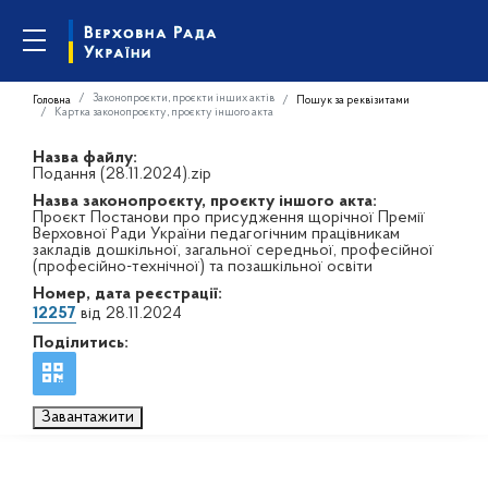
Законопроєкти, проєкти інших актів
Головна
Пошук за реквізитами
Картка законопроєкту, проєкту іншого акта
Назва файлу:
Подання (28.11.2024).zip
Назва законопроєкту, проєкту іншого акта:
Проєкт Постанови про присудження щорічної Премії
Верховної Ради України педагогічним працівникам
закладів дошкільної, загальної середньої, професійної
(професійно-технічної) та позашкільної освіти
Номер, дата реєстрації:
12257
від 28.11.2024
Поділитись:
Завантажити