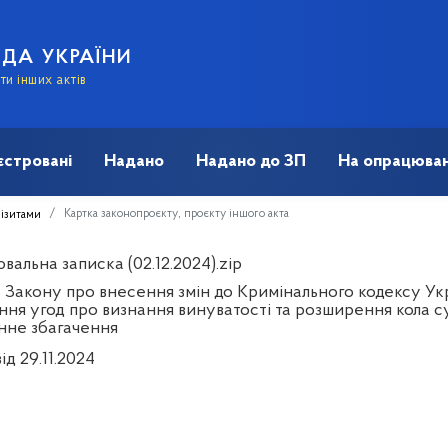
АДА УКРАЇНИ
и інших актів
єстровані
Надано
Надано до ЗП
На опрацюван
Картка законопроєкту, проєкту іншого акта
візитами
альна записка (02.12.2024).zip
 Закону про внесення змін до Кримінального кодексу Ук
ня угод про визнання винуватості та розширення кола суб
нне збагачення
ід 29.11.2024