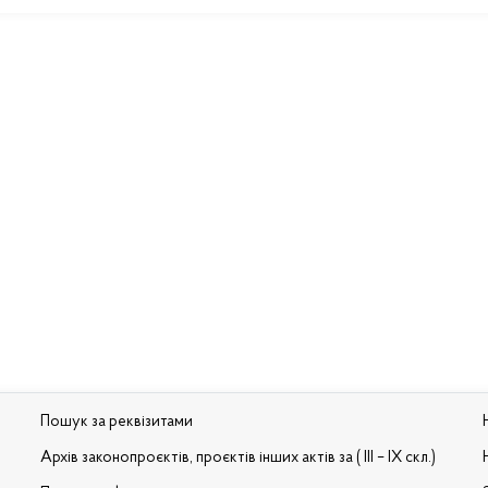
Пошук за реквізитами
Архів законопроєктів, проєктів інших актів за ( III – IX скл.)