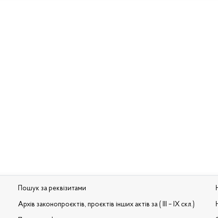
Пошук за реквізитами
Архів законопроєктів, проєктів інших актів за ( III – IX скл.)