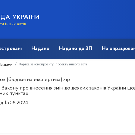
АДА УКРАЇНИ
и інших актів
єстровані
Надано
Надано до ЗП
На опрацюван
Картка законопроєкту, проєкту іншого акта
візитами
ок (бюджетна експертиза).zip
 Закону про внесення змін до деяких законів України що
них пунктах
д 15.08.2024