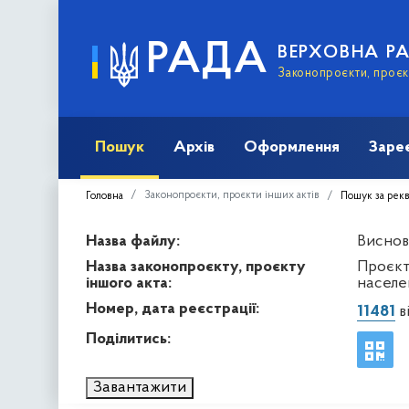
РАДА
ВЕРХОВНА Р
Законопроєкти, проєкт
Пошук
Архів
Оформлення
Заре
Законопроєкти, проєкти інших актів
Головна
Пошук за рек
Назва файлу:
Виснов
Назва законопроєкту, проєкту
Проєкт
іншого акта:
населе
Номер, дата реєстрації:
11481
ві
Поділитись:
Завантажити