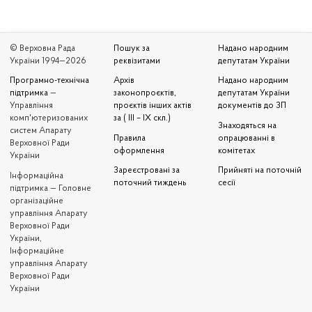
© Верховна Рада
Пошук за
Надано народним
України 1994—2026
реквізитами
депутатам України
Програмно-технічна
Архів
Надано народним
підтримка
—
законопроєктів,
депутатам України
Управління
проєктів інших актів
документів до ЗП
комп'ютеризованих
за ( III – IX скл.)
Знаходяться на
систем Апарату
Правила
опрацюванні в
Верховної Ради
оформлення
комітетах
України
Зареєстровані за
Прийняті на поточній
Iнформаційна
поточний тиждень
сесії
підтримка — Головне
організаційне
управління Апарату
Верховної Ради
України,
Інформаційне
управління Апарату
Верховної Ради
України