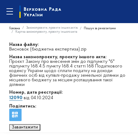
Законопроєкти, проєкти інших актів
Головна
Пошук за реквізитами
Картка законопроєкту, проєкту іншого акта
Назва файлу:
Висновок (бюджетна експертиза).zip
Назва законопроєкту, проєкту іншого акта:
Проєкт Закону про внесення змін до підпункту "б"
підпункту 168.4.5 пункту 168.4 статті 168 Податкового
кодексу України щодо сплати податку на доходи
фізичних осіб від купівлі-продажу земельної ділянки до
місцевого бюджету за місцем розташування такої
ділянки
Номер, дата реєстрації:
12090
від 04.10.2024
Поділитись:
Завантажити