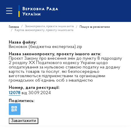
Законопроєкти, проєкти інших актів
Головна
Пошук за реквізитами
Картка законопроєкту, проєкту іншого акта
Назва файлу:
Висновок (бюджетна експертиза).zip
Назва законопроєкту, проєкту іншого акта:
Проєкт Закону про внесення змін до пункту 8 підрозділу
2 розділу XX Податкового кодексу України щодо
оподаткування за нульовою ставкою податку на додану
вартість товарів та послуг, які безпосередньо
виготовляються підприємствами та організаціями
громадських об’єднань осіб з інвалідністю
Номер, дата реєстрації:
12078
від 30.09.2024
Поділитись:
Завантажити