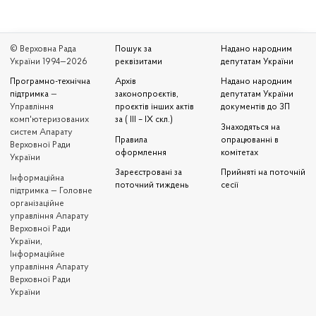
© Верховна Рада
Пошук за
Надано народним
України 1994—2026
реквізитами
депутатам України
Програмно-технічна
Архів
Надано народним
підтримка
—
законопроєктів,
депутатам України
Управління
проєктів інших актів
документів до ЗП
комп'ютеризованих
за ( III – IX скл.)
Знаходяться на
систем Апарату
Правила
опрацюванні в
Верховної Ради
оформлення
комітетах
України
Зареєстровані за
Прийняті на поточній
Iнформаційна
поточний тиждень
сесії
підтримка — Головне
організаційне
управління Апарату
Верховної Ради
України,
Інформаційне
управління Апарату
Верховної Ради
України