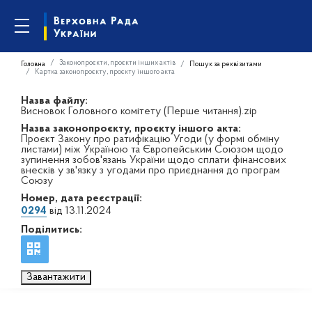
Законопроєкти, проєкти інших актів
Головна
Пошук за реквізитами
Картка законопроєкту, проєкту іншого акта
Назва файлу:
Висновок Головного комітету (Перше читання).zip
Назва законопроєкту, проєкту іншого акта:
Проєкт Закону про ратифікацію Угоди (у формі обміну
листами) між Україною та Європейським Союзом щодо
зупинення зобов'язань України щодо сплати фінансових
внесків у зв'язку з угодами про приєднання до програм
Союзу
Номер, дата реєстрації:
0294
від 13.11.2024
Поділитись:
Завантажити