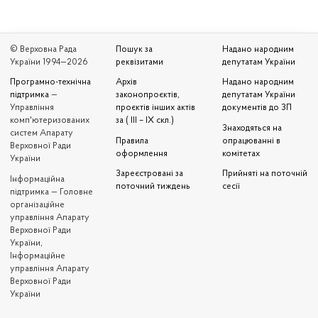
© Верховна Рада
Пошук за
Надано народним
України 1994—2026
реквізитами
депутатам України
Програмно-технічна
Архів
Надано народним
підтримка
—
законопроєктів,
депутатам України
Управління
проєктів інших актів
документів до ЗП
комп'ютеризованих
за ( III – IX скл.)
Знаходяться на
систем Апарату
Правила
опрацюванні в
Верховної Ради
оформлення
комітетах
України
Зареєстровані за
Прийняті на поточній
Iнформаційна
поточний тиждень
сесії
підтримка — Головне
організаційне
управління Апарату
Верховної Ради
України,
Інформаційне
управління Апарату
Верховної Ради
України