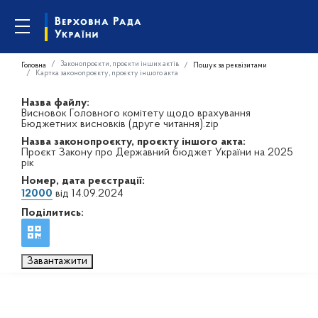
Законопроєкти, проєкти інших актів
Головна
Пошук за реквізитами
Картка законопроєкту, проєкту іншого акта
Назва файлу:
Висновок Головного комітету щодо врахування
Бюджетних висновків (друге читання).zip
Назва законопроєкту, проєкту іншого акта:
Проєкт Закону про Державний бюджет України на 2025
рік
Номер, дата реєстрації:
12000
від 14.09.2024
Поділитись:
Завантажити