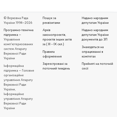
© Верховна Рада
Пошук за
Надано народним
України 1994—2026
реквізитами
депутатам України
Програмно-технічна
Архів
Надано народним
підтримка
—
законопроєктів,
депутатам України
Управління
проєктів інших актів
документів до ЗП
комп'ютеризованих
за ( III – IX скл.)
Знаходяться на
систем Апарату
Правила
опрацюванні в
Верховної Ради
оформлення
комітетах
України
Зареєстровані за
Прийняті на поточній
Iнформаційна
поточний тиждень
сесії
підтримка — Головне
організаційне
управління Апарату
Верховної Ради
України,
Інформаційне
управління Апарату
Верховної Ради
України