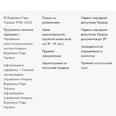
© Верховна Рада
Пошук за
Надано народним
України 1994—2026
реквізитами
депутатам України
Програмно-технічна
Архів
Надано народним
підтримка
—
законопроєктів,
депутатам України
Управління
проєктів інших актів
документів до ЗП
комп'ютеризованих
за ( III – IX скл.)
Знаходяться на
систем Апарату
Правила
опрацюванні в
Верховної Ради
оформлення
комітетах
України
Зареєстровані за
Прийняті на поточній
Iнформаційна
поточний тиждень
сесії
підтримка — Головне
організаційне
управління Апарату
Верховної Ради
України,
Інформаційне
управління Апарату
Верховної Ради
України