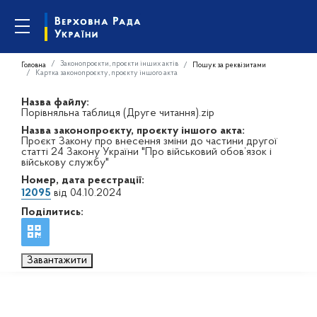
Законопроєкти, проєкти інших актів
Головна
Пошук за реквізитами
Картка законопроєкту, проєкту іншого акта
Назва файлу:
Порівняльна таблиця (Друге читання).zip
Назва законопроєкту, проєкту іншого акта:
Проєкт Закону про внесення зміни до частини другої
статті 24 Закону України "Про військовий обов’язок і
військову службу"
Номер, дата реєстрації:
12095
від 04.10.2024
Поділитись:
Завантажити