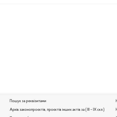
Пошук за реквізитами
Архів законопроєктів, проєктів інших актів за ( III – IX скл.)