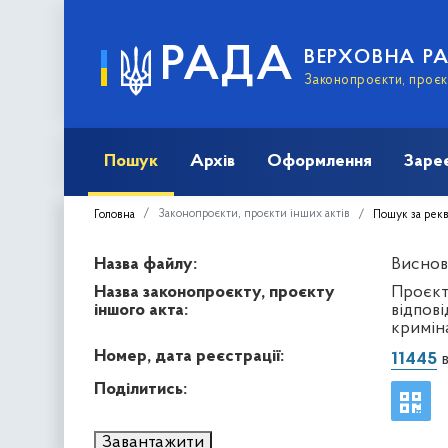
РАДА
ВЕРХОВНА Р
Законопроєкти, проєкт
Пошук
Архів
Оформлення
Заре
Законопроєкти, проєкти інших актів
Головна
Пошук за рек
Назва файлу:
Виснов
Назва законопроєкту, проєкту
Проєкт
іншого акта:
відпов
кримін
Номер, дата реєстрації:
11445
в
Поділитись:
Завантажити