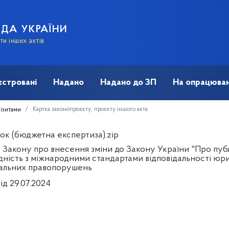
АДА УКРАЇНИ
и інших актів
єстровані
Надано
Надано до ЗП
На опрацюван
Картка законопроєкту, проєкту іншого акта
візитами
ок (бюджетна експертиза).zip
 Закону про внесення зміни до Закону України "Про публ
ідність з міжнародними стандартами відповідальності юр
альних правопорушень
ід 29.07.2024