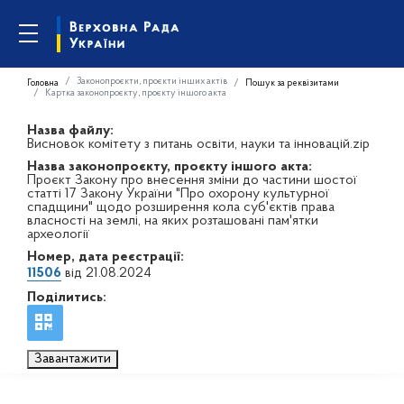
Законопроєкти, проєкти інших актів
Головна
Пошук за реквізитами
Картка законопроєкту, проєкту іншого акта
Назва файлу:
Висновок комітету з питань освіти, науки та інновацій.zip
Назва законопроєкту, проєкту іншого акта:
Проєкт Закону про внесення зміни до частини шостої
статті 17 Закону України "Про охорону культурної
спадщини" щодо розширення кола суб'єктів права
власності на землі, на яких розташовані пам'ятки
археології
Номер, дата реєстрації:
11506
від 21.08.2024
Поділитись:
Завантажити