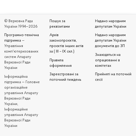
© Верховна Рада
Пошук за
Надано народним
України 1994—2026
реквізитами
депутатам України
Програмно-технічна
Архів
Надано народним
підтримка
—
законопроєктів,
депутатам України
Управління
проєктів інших актів
документів до ЗП
комп'ютеризованих
за ( III – IX скл.)
Знаходяться на
систем Апарату
Правила
опрацюванні в
Верховної Ради
оформлення
комітетах
України
Зареєстровані за
Прийняті на поточній
Iнформаційна
поточний тиждень
сесії
підтримка — Головне
організаційне
управління Апарату
Верховної Ради
України,
Інформаційне
управління Апарату
Верховної Ради
України