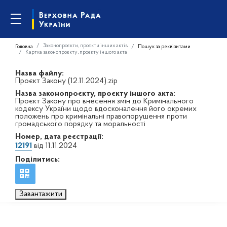
Законопроєкти, проєкти інших актів
Головна
Пошук за реквізитами
Картка законопроєкту, проєкту іншого акта
Назва файлу:
Проєкт Закону (12.11.2024).zip
Назва законопроєкту, проєкту іншого акта:
Проєкт Закону про внесення змін до Кримінального
кодексу України щодо вдосконалення його окремих
положень про кримінальні правопорушення проти
громадського порядку та моральності
Номер, дата реєстрації:
12191
від 11.11.2024
Поділитись:
Завантажити