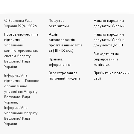
© Верховна Рада
Пошук за
Надано народним
України 1994—2026
реквізитами
депутатам України
Програмно-технічна
Архів
Надано народним
підтримка
—
законопроєктів,
депутатам України
Управління
проєктів інших актів
документів до ЗП
комп'ютеризованих
за ( III – IX скл.)
Знаходяться на
систем Апарату
Правила
опрацюванні в
Верховної Ради
оформлення
комітетах
України
Зареєстровані за
Прийняті на поточній
Iнформаційна
поточний тиждень
сесії
підтримка — Головне
організаційне
управління Апарату
Верховної Ради
України,
Інформаційне
управління Апарату
Верховної Ради
України